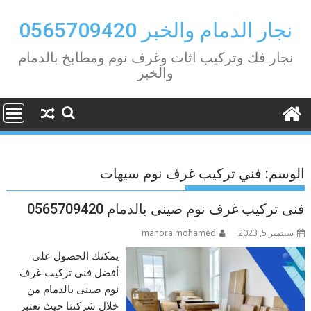
Ski
t
نجار الدمام والخبر 0565709420
conten
نجار فك وتركيب اثاث وغرف نوم ومطابخ بالدمام
والخبر
الوسم:
فني تركيب غرف نوم سيهات
فنى تركيب غرف نوم صينى بالدمام 0565709420
سبتمبر 5, 2023
manora mohamed
يمكنك الحصول على
أفضل فنى تركيب غرف
نوم صينى بالدمام من
خلال شركتنا حيث نعتبر