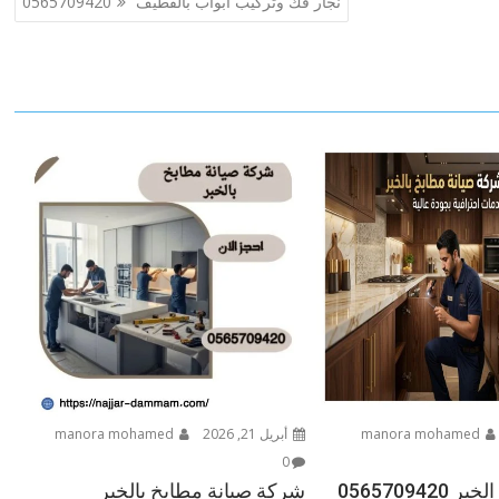
نجار فك وتركيب ابواب بالقطيف 0565709420
manora mohamed
أبريل 21, 2026
manora mohamed
0
056570942
شركة صيانة مطابخ بالخبر