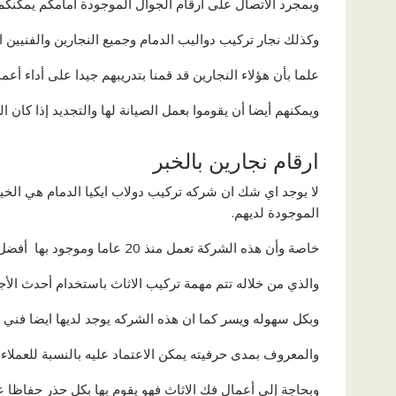
وبمجرد الاتصال على أرقام الجوال الموجودة امامكم يمكنك
وكذلك نجار تركيب دواليب الدمام وجميع النجارين والفنيين ا
علما بأن هؤلاء النجارين قد قمنا بتدريبهم جيدا على أداء أع
ويمكنهم أيضا أن يقوموا بعمل الصيانة لها والتجديد إذا كان 
ارقام نجارين بالخبر
لا يوجد اي شك ان شركه تركيب دولاب ايكيا الدمام هي الخي
الموجودة لديهم.
خاصة وأن هذه الشركة تعمل منذ 20 عاما وموجود بها أفضل نجار تركيب اثاث ايكيا بالدمام .
والذي من خلاله تتم مهمة تركيب الاثاث باستخدام أحدث الأج
وبكل سهوله ويسر كما ان هذه الشركه يوجد لديها ايضا فني
والمعروف بمدى حرفيته يمكن الاعتماد عليه بالنسبة للعملاء 
وبحاجة إلى أعمال فك الاثاث فهو يقوم بها بكل حذر حفاظا عل