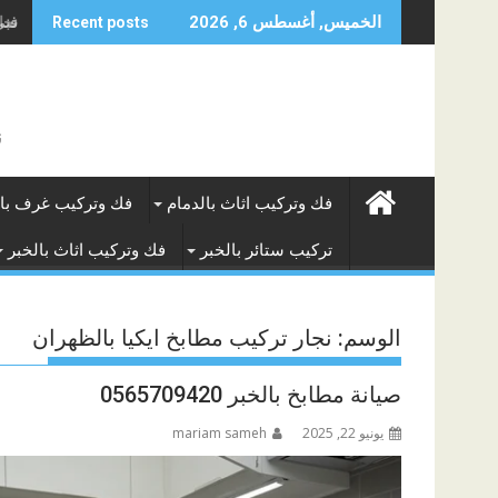
Skip
نجار
الخميس, أغسطس 6, 2026
Recent posts
to
content
ن
فك وتركيب اثاث بالدمام
فك وتركيب غرف بال
تركيب ستائر بالخبر
فك وتركيب اثاث بالخبر
الوسم:
نجار تركيب مطابخ ايكيا بالظهران
صيانة مطابخ بالخبر 0565709420
يونيو 22, 2025
mariam sameh